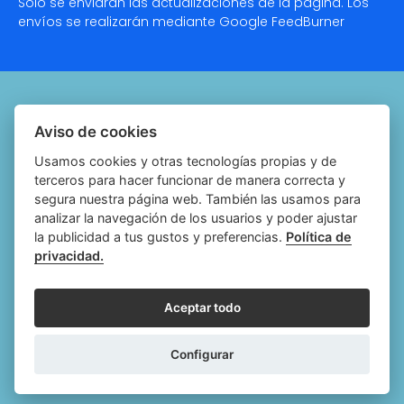
Solo se enviarán las actualizaciones de la página. Los
envíos se realizarán mediante Google
FeedBurner
Quiénes somos
Aviso de cookies
Notariado.org
Usamos cookies y otras tecnologías propias y de
terceros para hacer funcionar de manera correcta y
Política de cookies
segura nuestra página web. También las usamos para
analizar la navegación de los usuarios y poder ajustar
Política de privacidad
la publicidad a tus gustos y preferencias.
Política de
privacidad.
Aviso legal
Configurar cookies
Aceptar todo
Follow
Follow
Follow
Fol
Configurar
us
us
us
us