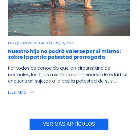
ENRIQUE MONTOLIU ALCÓN
25/10/2017
Nuestro hijo no podrá valerse por sí mismo:
sobre la patria potestad prorrogada
Por todos es conocido que, en circunstancias
normales, los hijos mientras son menores de edad se
encuentran sujetos a la patria potestad de sus ...
LEER MÁS
VER MÁS ARTÍCULOS