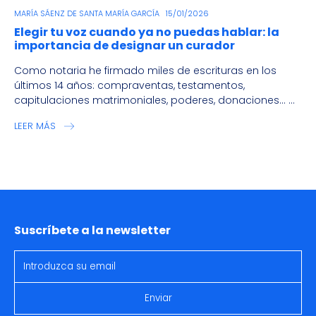
MARÍA SÁENZ DE SANTA MARÍA GARCÍA
15/01/2026
Elegir tu voz cuando ya no puedas hablar: la
importancia de designar un curador
Como notaria he firmado miles de escrituras en los
últimos 14 años: compraventas, testamentos,
capitulaciones matrimoniales, poderes, donaciones… ...
LEER MÁS
Suscríbete a la newsletter