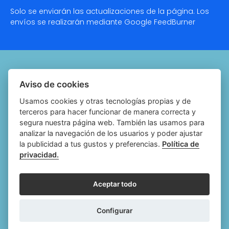
Solo se enviarán las actualizaciones de la página. Los
envíos se realizarán mediante Google
FeedBurner
Quiénes somos
Aviso de cookies
Notariado.org
Usamos cookies y otras tecnologías propias y de
terceros para hacer funcionar de manera correcta y
Política de cookies
segura nuestra página web. También las usamos para
analizar la navegación de los usuarios y poder ajustar
Política de privacidad
la publicidad a tus gustos y preferencias.
Política de
privacidad.
Aviso legal
Configurar cookies
Aceptar todo
Follow
Follow
Follow
Fol
Configurar
us
us
us
us