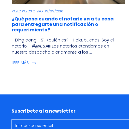
PABLO PAZOS OTERO
19/09/2016
¿Qué pasa cuando el notario va a tu casa
para entregarte una notificación o
requerimiento?
- Ding dong - Sí, ¿quién es? - Hola, buenas. Soy el
notario. - #@€&=!!! Los notarios atendemos en
nuestro despacho diariamente a los ...
LEER MÁS
Suscríbete a la newsletter