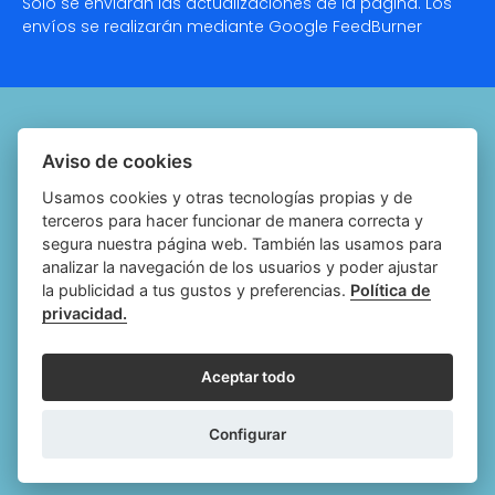
Solo se enviarán las actualizaciones de la página. Los
envíos se realizarán mediante Google
FeedBurner
Quiénes somos
Aviso de cookies
Notariado.org
Usamos cookies y otras tecnologías propias y de
terceros para hacer funcionar de manera correcta y
Política de cookies
segura nuestra página web. También las usamos para
analizar la navegación de los usuarios y poder ajustar
Política de privacidad
la publicidad a tus gustos y preferencias.
Política de
privacidad.
Aviso legal
Configurar cookies
Aceptar todo
Follow
Follow
Follow
Fol
Configurar
us
us
us
us