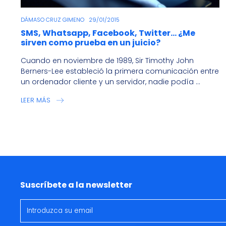
DÁMASO CRUZ GIMENO
29/01/2015
SMS, Whatsapp, Facebook, Twitter… ¿Me
sirven como prueba en un juicio?
Cuando en noviembre de 1989, Sir Timothy John
Berners-Lee estableció la primera comunicación entre
un ordenador cliente y un servidor, nadie podía ...
LEER MÁS
Suscríbete a la newsletter