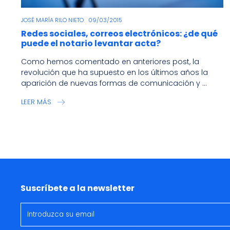
JOSÉ MARÍA RILO NIETO
09/03/2015
Redes sociales, correos electrónicos: ¿de qué
puede el notario levantar acta?
Como hemos comentado en anteriores post, la
revolución que ha supuesto en los últimos años la
aparición de nuevas formas de comunicación y ...
LEER MÁS
Suscríbete a la newsletter