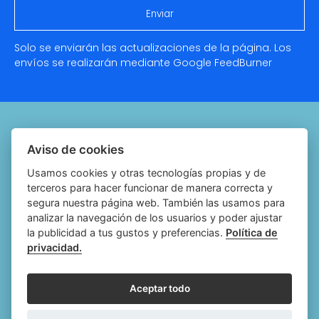
Solo se enviarán las actualizaciones de la página. Los
envíos se realizarán mediante Google
FeedBurner
Quiénes somos
Aviso de cookies
Notariado.org
Usamos cookies y otras tecnologías propias y de
terceros para hacer funcionar de manera correcta y
Política de cookies
segura nuestra página web. También las usamos para
analizar la navegación de los usuarios y poder ajustar
Política de privacidad
la publicidad a tus gustos y preferencias.
Política de
privacidad.
Aviso legal
Configurar cookies
Aceptar todo