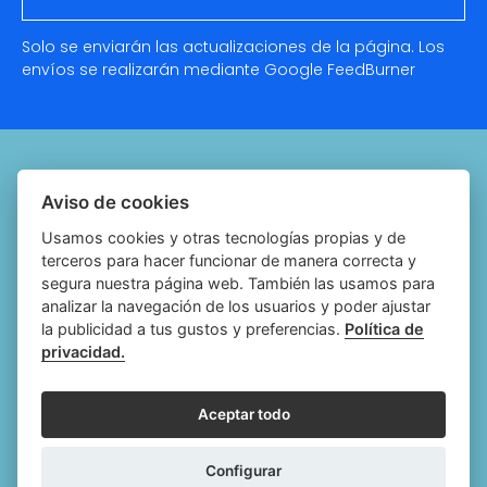
Solo se enviarán las actualizaciones de la página. Los
envíos se realizarán mediante Google
FeedBurner
Quiénes somos
Aviso de cookies
Notariado.org
Usamos cookies y otras tecnologías propias y de
terceros para hacer funcionar de manera correcta y
Política de cookies
segura nuestra página web. También las usamos para
analizar la navegación de los usuarios y poder ajustar
Política de privacidad
la publicidad a tus gustos y preferencias.
Política de
privacidad.
Aviso legal
Configurar cookies
Aceptar todo
Follow
Follow
Follow
Fol
Configurar