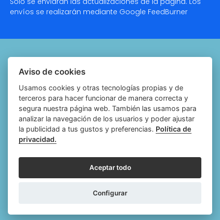
Solo se enviarán las actualizaciones de la página. Los
envíos se realizarán mediante Google
FeedBurner
Quiénes somos
Aviso de cookies
Notariado.org
Usamos cookies y otras tecnologías propias y de
terceros para hacer funcionar de manera correcta y
Política de cookies
segura nuestra página web. También las usamos para
analizar la navegación de los usuarios y poder ajustar
Política de privacidad
la publicidad a tus gustos y preferencias.
Política de
privacidad.
Aviso legal
Configurar cookies
Aceptar todo
Follow
Follow
Follow
Fol
Configurar
us
us
us
us