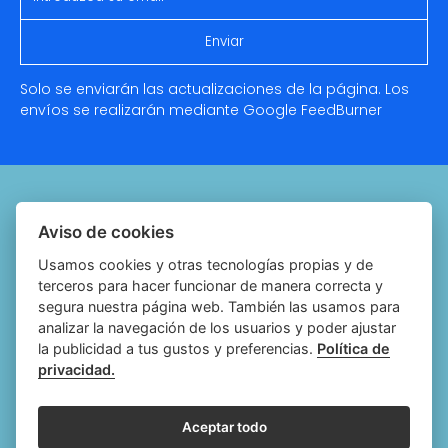
Solo se enviarán las actualizaciones de la página. Los
envíos se realizarán mediante Google
FeedBurner
Quiénes somos
Aviso de cookies
Notariado.org
Usamos cookies y otras tecnologías propias y de
terceros para hacer funcionar de manera correcta y
Política de cookies
segura nuestra página web. También las usamos para
analizar la navegación de los usuarios y poder ajustar
Política de privacidad
la publicidad a tus gustos y preferencias.
Política de
privacidad.
Aviso legal
Configurar cookies
Aceptar todo