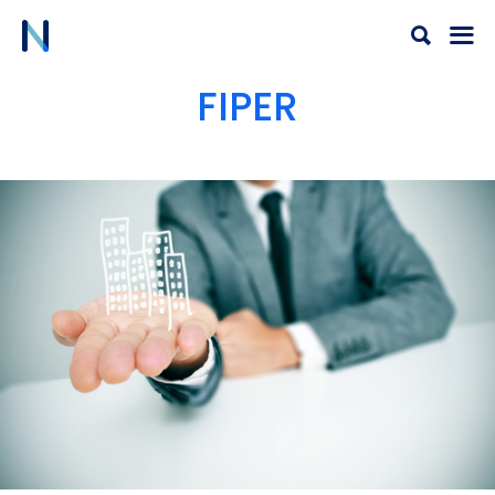
Ir
al
contenido
FIPER