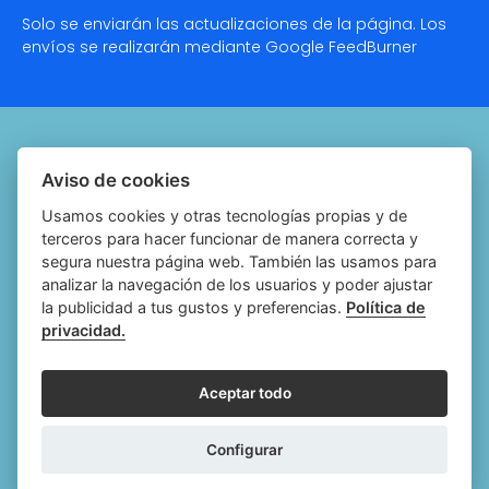
Solo se enviarán las actualizaciones de la página. Los
envíos se realizarán mediante Google
FeedBurner
Quiénes somos
Aviso de cookies
Notariado.org
Usamos cookies y otras tecnologías propias y de
terceros para hacer funcionar de manera correcta y
Política de cookies
segura nuestra página web. También las usamos para
analizar la navegación de los usuarios y poder ajustar
Política de privacidad
la publicidad a tus gustos y preferencias.
Política de
privacidad.
Aviso legal
Configurar cookies
Aceptar todo
Follow
Follow
Follow
Fol
Configurar
us
us
us
us