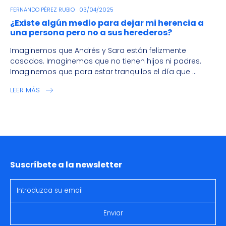
FERNANDO PÉREZ RUBIO
03/04/2025
¿Existe algún medio para dejar mi herencia a
una persona pero no a sus herederos?
Imaginemos que Andrés y Sara están felizmente
casados. Imaginemos que no tienen hijos ni padres.
Imaginemos que para estar tranquilos el día que ...
LEER MÁS
Suscríbete a la newsletter