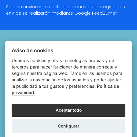
Solo se enviarán las actualizaciones de la página. Los
envíos se realizarán mediante Google
FeedBurner
Quiénes somos
Aviso de cookies
Notariado.org
Usamos cookies y otras tecnologías propias y de
terceros para hacer funcionar de manera correcta y
Política de cookies
segura nuestra página web. También las usamos para
analizar la navegación de los usuarios y poder ajustar
Política de privacidad
la publicidad a tus gustos y preferencias.
Política de
privacidad.
Aviso legal
Configurar cookies
Aceptar todo
Follow
Follow
Follow
Fol
Configurar
us
us
us
us