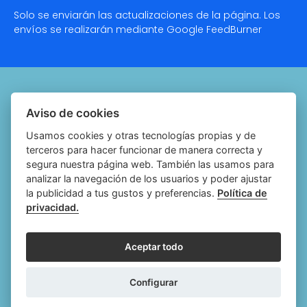
Solo se enviarán las actualizaciones de la página. Los
envíos se realizarán mediante Google
FeedBurner
Quiénes somos
Aviso de cookies
Notariado.org
Usamos cookies y otras tecnologías propias y de
terceros para hacer funcionar de manera correcta y
Política de cookies
segura nuestra página web. También las usamos para
analizar la navegación de los usuarios y poder ajustar
Política de privacidad
la publicidad a tus gustos y preferencias.
Política de
privacidad.
Aviso legal
Configurar cookies
Aceptar todo
Follow
Follow
Follow
Fol
Configurar
us
us
us
us