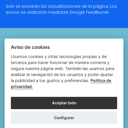
Solo se enviarán las actualizaciones de la página. Los
envíos se realizarán mediante Google
FeedBurner
Quiénes somos
Aviso de cookies
Notariado.org
Usamos cookies y otras tecnologías propias y de
terceros para hacer funcionar de manera correcta y
Política de cookies
segura nuestra página web. También las usamos para
analizar la navegación de los usuarios y poder ajustar
Política de privacidad
la publicidad a tus gustos y preferencias.
Política de
privacidad.
Aviso legal
Configurar cookies
Aceptar todo
Follow
Follow
Follow
Fol
Configurar
us
us
us
us