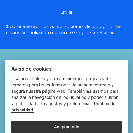
Solo se enviarán las actualizaciones de la página. Los
envíos se realizarán mediante Google
FeedBurner
Quiénes somos
Aviso de cookies
Notariado.org
Usamos cookies y otras tecnologías propias y de
terceros para hacer funcionar de manera correcta y
Política de cookies
segura nuestra página web. También las usamos para
analizar la navegación de los usuarios y poder ajustar
Política de privacidad
la publicidad a tus gustos y preferencias.
Política de
privacidad.
Aviso legal
Configurar cookies
Aceptar todo