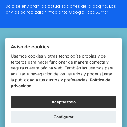
Solo se enviarán las actualizaciones de la página. Los
envíos se realizarán mediante Google
FeedBurner
Quiénes somos
Aviso de cookies
Notariado.org
Usamos cookies y otras tecnologías propias y de
terceros para hacer funcionar de manera correcta y
Política de cookies
segura nuestra página web. También las usamos para
analizar la navegación de los usuarios y poder ajustar
Política de privacidad
la publicidad a tus gustos y preferencias.
Política de
privacidad.
Aviso legal
Configurar cookies
Aceptar todo
Follow
Follow
Follow
Fol
Configurar
us
us
us
us