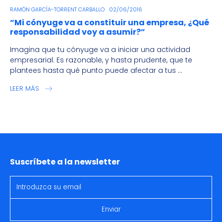
RAMÓN GARCÍA-TORRENT CARBALLO
02/06/2016
“Mi cónyuge va a constituir una empresa, ¿Qué
responsabilidad voy a asumir?”
Imagina que tu cónyuge va a iniciar una actividad
empresarial. Es razonable, y hasta prudente, que te
plantees hasta qué punto puede afectar a tus ...
LEER MÁS
Suscríbete a la newsletter