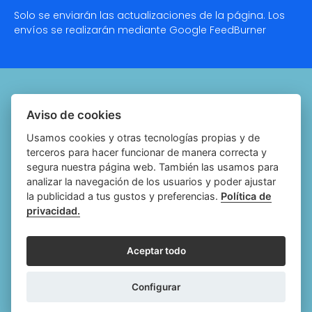
Solo se enviarán las actualizaciones de la página. Los
envíos se realizarán mediante Google
FeedBurner
Quiénes somos
Aviso de cookies
Notariado.org
Usamos cookies y otras tecnologías propias y de
terceros para hacer funcionar de manera correcta y
Política de cookies
segura nuestra página web. También las usamos para
analizar la navegación de los usuarios y poder ajustar
Política de privacidad
la publicidad a tus gustos y preferencias.
Política de
privacidad.
Aviso legal
Configurar cookies
Aceptar todo
Follow
Follow
Follow
Fol
Configurar
us
us
us
us