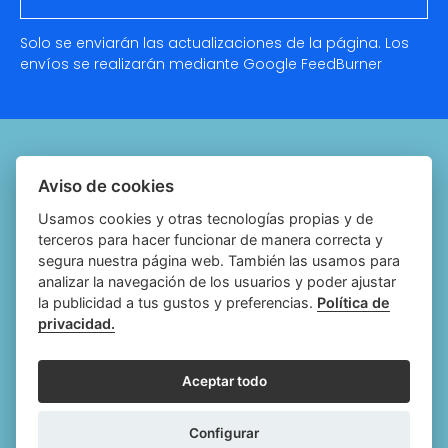
Solo se enviarán las actualizaciones de la página. Los
envíos se realizarán mediante Google
FeedBurner
Quiénes somos
Aviso de cookies
Notariado.org
Usamos cookies y otras tecnologías propias y de
terceros para hacer funcionar de manera correcta y
Política de cookies
segura nuestra página web. También las usamos para
analizar la navegación de los usuarios y poder ajustar
Política de privacidad
la publicidad a tus gustos y preferencias.
Política de
privacidad.
Aviso legal
Configurar cookies
Aceptar todo
Follow
Follow
Follow
Fol
Configurar