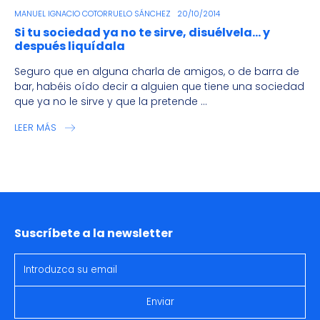
MANUEL IGNACIO COTORRUELO SÁNCHEZ
20/10/2014
Si tu sociedad ya no te sirve, disuélvela… y
después liquídala
Seguro que en alguna charla de amigos, o de barra de
bar, habéis oído decir a alguien que tiene una sociedad
que ya no le sirve y que la pretende ...
LEER MÁS
Suscríbete a la newsletter