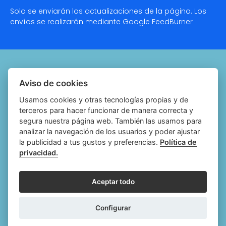
Solo se enviarán las actualizaciones de la página. Los
envíos se realizarán mediante Google
FeedBurner
Quiénes somos
Aviso de cookies
Notariado.org
Usamos cookies y otras tecnologías propias y de
terceros para hacer funcionar de manera correcta y
Política de cookies
segura nuestra página web. También las usamos para
analizar la navegación de los usuarios y poder ajustar
Política de privacidad
la publicidad a tus gustos y preferencias.
Política de
privacidad.
Aviso legal
Configurar cookies
Aceptar todo
Follow
Follow
Follow
Fol
Configurar
us
us
us
us