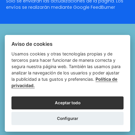
Solo se enviarán las actualizaciones de la página. Los
envíos se realizarán mediante Google
FeedBurner
Quiénes somos
Aviso de cookies
Notariado.org
Usamos cookies y otras tecnologías propias y de
terceros para hacer funcionar de manera correcta y
Política de cookies
segura nuestra página web. También las usamos para
analizar la navegación de los usuarios y poder ajustar
Política de privacidad
la publicidad a tus gustos y preferencias.
Política de
privacidad.
Aviso legal
Configurar cookies
Aceptar todo
Follow
Follow
Follow
Fol
Configurar
us
us
us
us