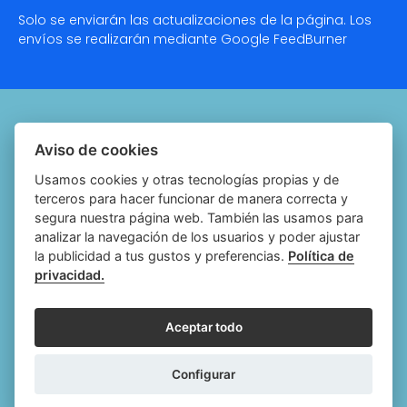
Solo se enviarán las actualizaciones de la página. Los
envíos se realizarán mediante Google
FeedBurner
Quiénes somos
Aviso de cookies
Notariado.org
Usamos cookies y otras tecnologías propias y de
terceros para hacer funcionar de manera correcta y
Política de cookies
segura nuestra página web. También las usamos para
analizar la navegación de los usuarios y poder ajustar
Política de privacidad
la publicidad a tus gustos y preferencias.
Política de
privacidad.
Aviso legal
Configurar cookies
Aceptar todo
Follow
Follow
Follow
Fol
Configurar
us
us
us
us