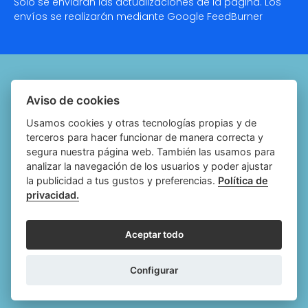
Solo se enviarán las actualizaciones de la página. Los
envíos se realizarán mediante Google
FeedBurner
Quiénes somos
Aviso de cookies
Notariado.org
Usamos cookies y otras tecnologías propias y de
terceros para hacer funcionar de manera correcta y
Política de cookies
segura nuestra página web. También las usamos para
analizar la navegación de los usuarios y poder ajustar
Política de privacidad
la publicidad a tus gustos y preferencias.
Política de
privacidad.
Aviso legal
Configurar cookies
Aceptar todo
Follow
Follow
Follow
Fol
Configurar
us
us
us
us