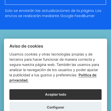
Solo se enviarán las actualizaciones de la página. Los
envíos se realizarán mediante Google
FeedBurner
Quiénes somos
Aviso de cookies
Notariado.org
Usamos cookies y otras tecnologías propias y de
terceros para hacer funcionar de manera correcta y
Política de cookies
segura nuestra página web. También las usamos para
analizar la navegación de los usuarios y poder ajustar
Política de privacidad
la publicidad a tus gustos y preferencias.
Política de
privacidad.
Aviso legal
Configurar cookies
Aceptar todo
Follow
Follow
Follow
Fol
Configurar