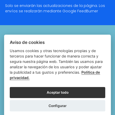
Solo se enviarán las actualizaciones de la página. Los
envíos se realizarán mediante Google
FeedBurner
Quiénes somos
Aviso de cookies
Notariado.org
Usamos cookies y otras tecnologías propias y de
terceros para hacer funcionar de manera correcta y
Política de cookies
segura nuestra página web. También las usamos para
analizar la navegación de los usuarios y poder ajustar
Política de privacidad
la publicidad a tus gustos y preferencias.
Política de
privacidad.
Aviso legal
Configurar cookies
Aceptar todo
Follow
Follow
Follow
Fol
Configurar
us
us
us
us