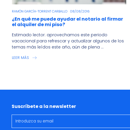
RAMÓN GARCÍA-TORRENT CARBALLO
08/08/2016
¿En qué me puede ayudar el notario al firmar
el alquiler de mi piso?
Estimado lector: aprovechamos este periodo
vacacional para refrescar y actualizar algunos de los
temas más leídos este año, aún de plena ...
LEER MÁS
Suscríbete a la newsletter