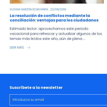
SUSANA GARZÓN ECHEVARRÍA
22/08/2016
La resolución de conflictos mediante la
conciliación: ventajas para los ciudadanos
Estimado lector: aprovechamos este periodo
vacacional para refrescar y actualizar algunos de los
temas más leídos este año, aún de plena ...
LEER MÁS
Suscríbete a la newsletter